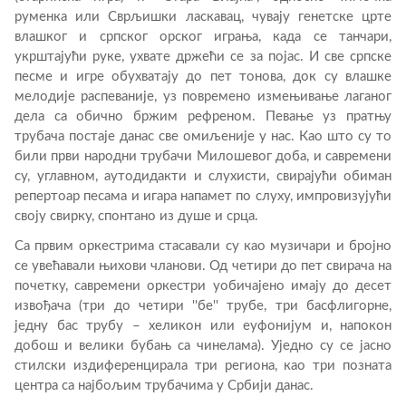
руменка или Сврљишки ласкавац, чувају генетске црте
влашког и српског орског играња, када се танчари,
укрштајући руке, ухвате држећи се за појас. И све српске
песме и игре обухватају до пет тонова, док су влашке
мелодије распеваније, уз повремено измењивање лаганог
дела са обично бржим рефреном. Певање уз пратњу
трубача постаје данас све омиљеније у нас. Као што су то
били први народни трубачи Милошевог доба, и савремени
су, углавном, аутодидакти и слухисти, свирајући обиман
репертоар песама и игара напамет по слуху, импровизујући
своју свирку, спонтано из душе и срца.
Са првим оркестрима стасавали су као музичари и бројно
се увећавали њихови чланови. Од четири до пет свирача на
почетку, савремени оркестри уобичајено имају до десет
извођача (три до четири ''бе'' трубе, три басфлигорне,
једну бас трубу – хеликон или еуфонијум и, напокон
добош и велики бубањ са чинелама). Уједно су се јасно
стилски издиференцирала три региона, као три позната
центра са најбољим трубачима у Србији данас.