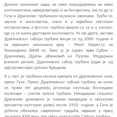
Диљем земљиног шара, на свим меридијанима, на свим
континентима, највероватније и на Антарктику, зна се да су
Гуча и Драгачево трубачком музиком овенчани. Труба се,
звучно и милозвучно, гласи и у највећим светским
метрополама, а фотоси трубача винули су се и у космос,
где су се њима друговали космонаути. Уз све друге, застава
Драгачевског сабора трубача виори се од 2000. године и
на највишем земљином врху – Монт Евересту, на
Хималајима (8848 м). Тамо ју је однео први Србин –
Драгачевац, Драган Јаћимовић из Пухова. Модерним
језиком речено, Драгачевски сабор трубача један је од
најгласовитијих српских брендова.
А у свет је трубачка музика кренула из драгачевских села,
преко Гуче. Преко Драгачевског сабора трубача, на коме
се, пуних пет деценија, јатимице окупљају богомдани
музичари – златни српски трубачи. Некадашње сељачко
Драгачево доживело је снажан привредни и свеукупан
просветно-културни развој после 1950. године, а Гуча је
добила обележје савременог градића, највише у првој
деценији XXИ века, пре свега захваљујући Сабору трубача.