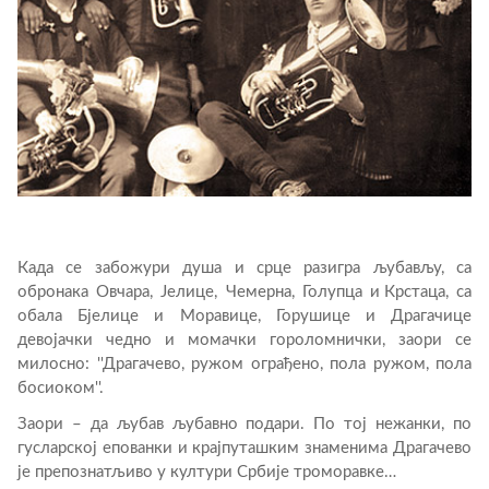
Када се забожури душа и срце разигра љубављу, са
обронака Овчара, Јелице, Чемерна, Голупца и Крстаца, са
обала Бјелице и Моравице, Горушице и Драгачице
девојачки чедно и момачки гороломнички, заори се
милосно: ''Драгачево, ружом ограђено, пола ружом, пола
босиоком''.
Заори – да љубав љубавно подари. По тој нежанки, по
гусларској епованки и крајпуташким знаменима Драгачево
је препознатљиво у култури Србије троморавке…