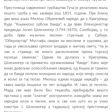
Престоница савременог трубаштва Гуча је релативно мала,
пошто труба у нас засвира још 1831. године. Пре близу
два века књаз Милош Обреновић нареди да у Крагујевцу
буде ''Књажеско србска банда'', а да први блехоркестар
предводи Јосип Шлезингер (1794-1870), Сомборац, у то
доба први музички писмен стручњак у Србији.
''Оберлаутар'' Мустафа, свирач на виолини и зурлама, до
тада је увесељавао српског владара и његову свиту, ''па је
чак и странце, не много расположене према турској
музици, занимао.'' Одмах по доласку у Крагујевац,
Шлезингер се прихватио организовања ''банде''. Како није
имао довољно оспособљених свирача, од Књаза је тражио
да се банда попуни момцима из народа, који имају смисла
и воље за тај посао. Милош одмах издаде наредбу – да
свака нахија пошаље по пет младића. И, тако је почело.
Мада све није било без тешкоћа, пребирајући вешто
прстима у нове ''златне'' инструменте, изводећи знана им
народна кола и песме, али и све оно што их је учио
маестро Ј. Шлезингер у тадашњој српској престоници