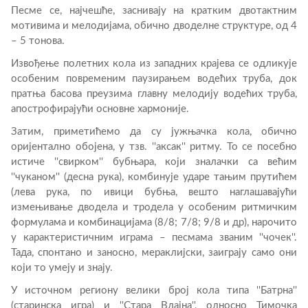
Песме се, најчешће, заснивају на кратким двотактним
мотивима и мелодијама, обично дводелне структуре, од 4
– 5 тонова.
Извођење полетних кола из западних крајева се одликује
особеним повременим паузирањем водећих труба, док
пратња басова преузима главну мелодију водећих труба,
апострофирајући основне хармоније.
Затим, приметићемо да су јужњачка кола, обично
оријентално обојена, у тзв. ''аксак'' ритму. То се посебно
истиче ''свирком'' бубњара, који зналачки са већим
''чуканом'' (десна рука), комбинује ударе тањим прутићем
(лева рука, по ивици бубња, вешто наглашавајући
измењивање дводела и тродела у особеним ритмичким
формулама и комбинацијама (8/8; 7/8; 9/8 и др), нарочито
у карактеристичним играма – песмама званим ''чочек''.
Тада, спонтано и заносно, мераклијски, заиграју само они
који то умеју и знају.
У источном региону велики број кола типа ''Батрна''
(старинска игра) и ''Стара Влајна'', односно Тимочка