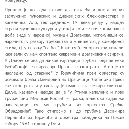
Крагујевцу.
Прошло је до сада готово два столећа и доста војних
заслужних пуковских и дивизијских блех-оркестара и
капелника. Али, тек средином 19. века јачају у народу
страни музички културни утицаји који се почетком нашег
доба виде у народној музици Драгачева, испољивши се,
нарочито, у развоју трубаштва и у вишегласју хомофоног
стила, тј. у певању ''на бас''. Како су блех-оркестри ницали,
казивали су нам спонтано савремени драгачевски свирачи.
У Дљину се зна да њихов најстарији трубач ''бејаше неки
Ћебић који је свирао пре Првог светског рата… А он је то
наследио од старине.'' У Горачићима први оркестар су
основали браћа Давидовић из Драгачице ''биће око Првог
светског рата, и у саставу је имао свега четири свирача.''
Даље, казивачи наводе да је ''у Ртима капелник и први
трубач био Милисав Костић – Траља, а његови садашњи
наследници су му трубачи из оркестра Срећка
Обрадовића''. Тако стигосмо и до трубача Десимира
Перишића из Горачића и оркестра победника на Првом
сабору 1961. године у Гучи.