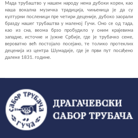
Мада трубаштво у нашем народу нема дубоки корен, као
наша вокална музичка традиција, чињеница је да су
културни посленици пре четири деценије, дубоко заорали
бразду нашег трубаштва у маленој Гучи. Оно се од тада,
као из сна, веома брзо пробудило у оним крајевима
западне, источне и јужне Србије, где је трубачко семе,
вероватно већ постојало посејано, те толико протеклих
деценија из центра Шумадије, где је први пут посађено
далеке 1831. године.