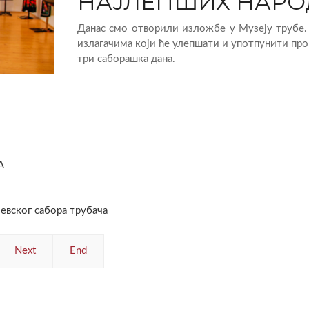
НАЈЛЕПШИХ НАР
Данас смо отворили изложбе у Музеју трубе. 
излагачима који ће улепшати и употпунити про
три саборашка дана.
А
ског сабора трубача
Next
End