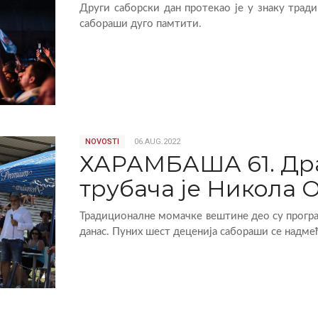
Други саборски дан протекао је у знаку тради
сабораши дуго памтити.
NOVOSTI
06.AUG.2022
ХАРАМБАША 61. Дра
трубача је Никола 
Традиционалне момачке вештине део су програ
данас. Пуних шест деценија сабораши се надмећу