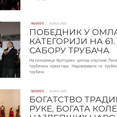
NOVOSTI
05.AUG.2022
ПОБЕДНИК У ОМЛ
КАТЕГОРИЈИ НА 61
САБОРУ ТРУБАЧА
На позорници Културног центра општине Луча
трубачких оркестара. Надсвиравала се труба
трубача.
NOVOSTI
05.AUG.2022
БОГАТСТВО ТРАДИ
РУКЕ, БОГАТА КОЛ