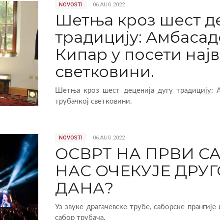
NOVOSTI
06.AUG.2022
Шетња кроз шест де
традицију: Амбаса
Кипар у посети најв
светковини.
Шетња кроз шест деценија дугу традицију: А
трубачкој светковини.
NOVOSTI
06.AUG.2022
ОСВРТ НА ПРВИ С
НАС ОЧЕКУЈЕ ДРУ
ДАНА?
Уз звуке драгачевске трубе, саборске прангије
сабор трубача.