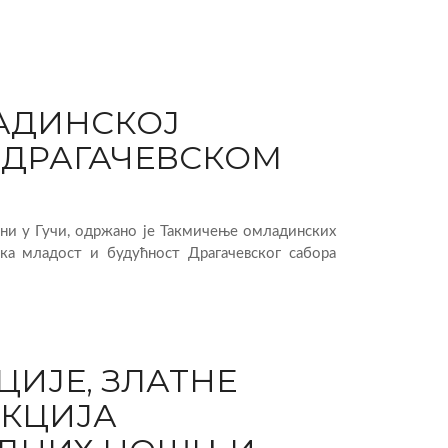
АДИНСКОЈ
. ДРАГАЧЕВСКОМ
ни у Гучи, одржано је Такмичење омладинских
чка младост и будућност Драгачевског сабора
ЦИЈЕ, ЗЛАТНЕ
ЕКЦИЈА