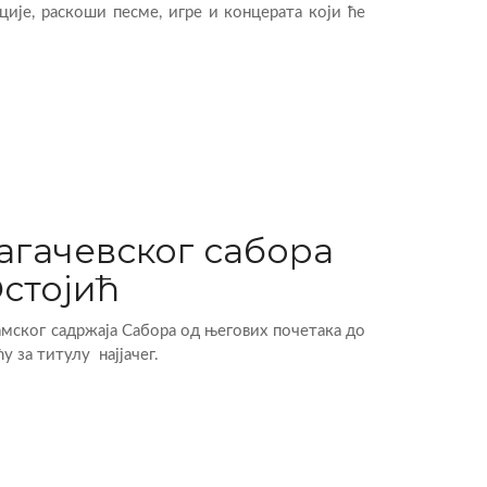
ције, раскоши песме, игре и концерата који ће
гачевског сабора
Остојић
мског садржаја Сабора од његових почетака до
 за титулу најјачег.