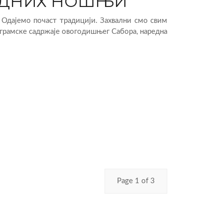
ОДНИХ НОШЊИ
Одајемо почаст традицији. Захвални смо свим
грамске садржаје овогодишњег Сабора, наредна
Page 1 of 3