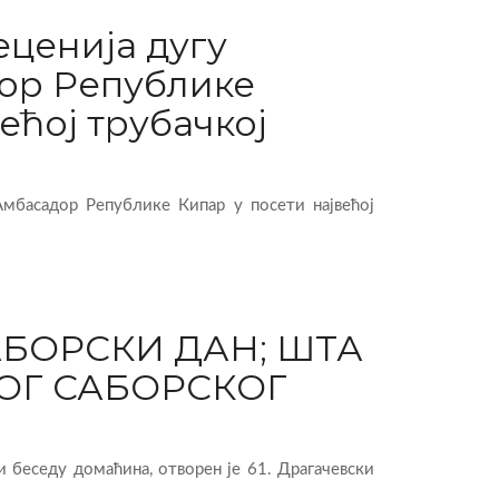
ценија дугу
дор Републике
ећој трубачкој
мбасадор Републике Кипар у посети највећој
АБОРСКИ ДАН; ШТА
ГОГ САБОРСКОГ
 и беседу домаћина, отворен је 61. Драгачевски