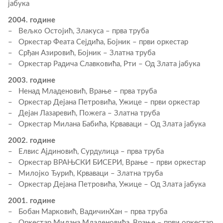
јабука
2004. године
– Вељко Остојић, Злакуса – прва труба
– Оркестар Феата Сејдића, Бојник – први оркестар
– Срђан Азировић, Бојник – Златна труба
– Оркестар Радича Славковића, Рти – Од Злата јабука
2003. године
– Ненад Младеновић, Врање – прва труба
– Оркестар Дејана Петровића, Ужице – први оркестар
– Дејан Лазаревић, Пожега – Златна труба
– Оркестар Милана Бабића, Крваваци – Од Злата јабука
2002. године
– Елвис Ајдиновић, Сурдулица – прва труба
– Оркестар ВРАЊСКИ БИСЕРИ, Врање – први оркестар
– Милојко Ђурић, Крваваци – Златна труба
– Оркестар Дејана Петровића, Ужице – Од Злата јабука
2001. године
– Бобан Марковић, ВадичинХан – прва труба
– Оркестар Милана Младеновића, Врање – први оркестар