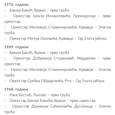
1970. године
– Бакија Бакић, Врање – прва труба
– Оркестар Јунуза Исмаиловића, Прекодолце – први
оркестар
– Оркестар Миливоја Станимировића, Крвавци – Златна
труба
– Оркестар Митра Лазовића, Крвавци – Од Злата јабука
1969. године
– Бакија Бакић, Врање – прва труба
– Оркестар Добривоја Стојановић, Мајданпек – први
оркестар
– Оркестар Миливоја Станимировића, Крвавци – Златна
труба
– Оркестар Срећка Обрадовића, Рти – Од Злата јабука
1968. године
– Рака Костић, Луково – прва труба
– Оркестар Бакије Бакића, Врање – први оркестар
– Оркестар Дурмиша Саћиповића, Дугојница – Златна
труба