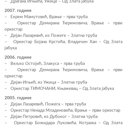
– Драгана Игњића, Ужице – Од Злата јабука
2007. године
– Екрем Мамутовић, Врање – прва труба
– Оркестар Демирана Ћеримовича, Врање – први
оркестар
– Дејан Лазаревић, из Пожеге – Златна труба
– Оркестар Бојана Крстића, Владичин Хан – Од Злата
јабука
2006. године
– Вељко Остојић, Злакуса – прва труба
– Оркестар Демирана Ћеримовича, Врање – први
оркестар
– Дејан Игњић, из Ужица – Златна труба
– Оркестар ТИМОЧАНИ, Књажевац – Од Злата јабука
2005. године
– Дејан Лазаревић, Пожега – прва труба
– Оркестар Ненада Младеновића, Врање – први оркестар
– Дејан Петровић, из Дубоког – Златна труба
– Оркестар Божидара Луковића, Котража – Од Злата