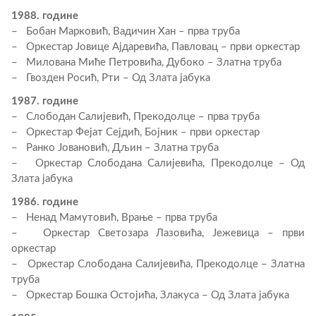
1988. године
– Бобан Марковић, Вадичин Хан – прва труба
– Оркестар Јовице Ајдаревића, Павловац – први оркестар
– Милована Миће Петровића, Дубоко – Златна труба
– Гвозден Росић, Рти – Од Злата јабука
1987. године
– Слободан Салијевић, Прекодолце – прва труба
– Оркестар Фејат Сејдић, Бојник – први оркестар
– Ранко Јовановић, Дљин – Златна труба
– Оркестар Слободана Салијевића, Прекодолце – Од
Злата јабука
1986. године
– Ненад Мамутовић, Врање – прва труба
– Оркестар Светозара Лазовића, Јежевица – први
оркестар
– Оркестар Слободана Салијевића, Прекодолце – Златна
труба
– Оркестар Бошка Остојића, Злакуса – Од Злата јабука