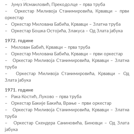
– Јунуз Исмаиловић, Прекодолце – прва труба
– Оркестар Миливоја Станимировића, Крвавци – први
оркестар
– Оркестар Милована Бабића, Крвавци – Златна труба
– Оркестар Бошка Остојића, Злакуса – Од Злата јабука
1972. године
– Милован Бабић, Крвавци – прва труба
– Оркестар Милована Бабића, Крвавци – први оркестар
– Оркестар Миливоја Станимировића, Крвавци – Златна
труба
– Оркестар Миливоја Станимировића, Крвавци – Од
Злата јабука
1971. године
– Рака Костић, Луково – прва труба
– Оркестар Бакије Бакића, Врање – први оркестар
– Оркестар Миливоја Станимировића, Крвавци – Златна
труба
– Оркестар Скендера Саниновића, Биновци – Од Злата
јабука