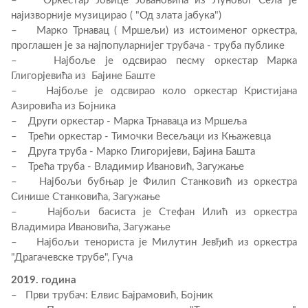
– Оркестар Јовице Јовановића из Луновог Села је
најизворније музицирао ( "Од злата јабука")
– Марко Трнавац ( Мршељи) из истоименог оркестра,
проглашен је за најпопуларнијег трубача - труба публике
– Најбоље је одсвирао песму оркестар Марка
Глигорјевића из Бајине Баште
– Најбоље је одсвирао коло оркестар Кристијана
Азировића из Бојника
– Други оркестар - Марка Трнаваца из Мршеља
– Трећи оркестар - Тимочки Весељаци из Књажевца
– Друга труба - Марко Глигоријеви, Бајина Башта
– Трећа труба - Владимир Ивановић, Загужање
– Најбољи бубњар је Филип Станковић из оркестра
Синише Станковића, Загужање
– Најбољи басиста је Стефан Илић из оркестра
Владимира Ивановића, Загужање
– Најбољи тенориста је Милутин Јевђић из оркестра
"Драгачевске трубе", Гуча
2019. година
– Први трубач: Елвис Бајрамовић, Бојник