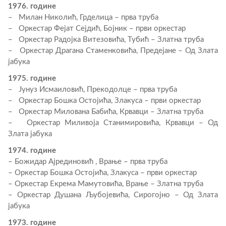
1976. године
– Милан Николић, Грделица – прва труба
– Оркестар Фејат Сејдић, Бојник – први оркестар
– Оркестар Радојка Витезовића, Тубић – Златна труба
– Оркестар Драгана Стаменковића, Предејане – Од Злата
јабука
1975. године
– Јунуз Исмаиловић, Прекодолце – прва труба
– Оркестар Бошка Остојића, Злакуса – први оркестар
– Оркестар Милована Бабића, Крвавци – Златна труба
– Оркестар Миливоја Станимировића, Крвавци – Од
Злата јабука
1974. године
– Божидар Ајрединовић , Врање – прва труба
– Оркестар Бошка Остојића, Злакуса – први оркестар
– Оркестар Екрема Мамутовића, Врање – Златна труба
– Оркестар Душана Љубојевића, Сирогојно – Од Злата
јабука
1973. године