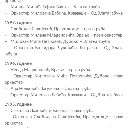
оркестар
– Милија Милић, Бајина Башта – Златна труба
– Оркестар Милована Бабића, Крваваци – Од Злата јабука
1997. године
– Слободан Салијевић, Прекодолце – прва труба
– Оркестар Милана Младеновића, Врање – први оркестар
– Милован Мића Петровић, Дубоко – Златна труба
– Оркестар Божидара Луковића, Котража – Од Злата
јабука
1996. године
– Ненад Младеновић, Врање – прва труба
– Оркестар Милована Миће Петровића, Дубоко– први
оркестар
– Аца Новковић, Загужање – Златна труба
– Оркестар Милована Бабића, Крваваци – Од Злата јабука
1995. године
– Светозар Лазовић, Јежевица – прва труба
– Оркестар Слободана Салијевића, Прекодолце – први
оркестар