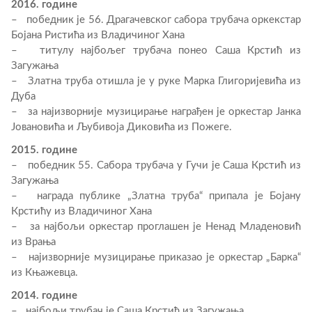
2016. године
– победник је 56. Драгачевског сабора трубача оркекстар
Бојана Ристића из Владичиног Хана
– титулу најбољег трубача понео Саша Крстић из
Загужања
– Златна труба отишла је у руке Марка Глигоријевића из
Дуба
– за најизворније музицирање награђен је оркестар Јанка
Јовановића и Љубивоја Диковића из Пожеге.
2015. године
– победник 55. Сабора трубача у Гучи је Саша Крстић из
Загужања
– награда публике „Златна труба“ припала је Бојану
Крстићу из Владичиног Хана
– за најбољи оркестар проглашен је Ненад Младеновић
из Врања
– најизворније музицирање приказао је оркестар „Барка“
из Књажевца.
2014. године
– најбољи трубач је Саша Крстић из Загужања