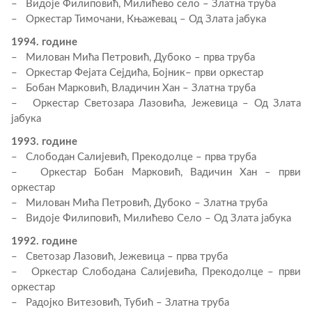
– Видоје Филиповић, Милићево село – Златна труба
– Оркестар Тимочани, Књажевац – Од Злата јабука
1994. године
– Милован Мића Петровић, Дубоко – прва труба
– Оркестар Фејата Сејдића, Бојник– први оркестар
– Бобан Марковић, Владичин Хан – Златна труба
– Оркестар Светозара Лазовића, Јежевица – Од Злата
јабука
1993. године
– Слободан Салијевић, Прекодолце – прва труба
– Оркестар Бобан Марковић, Вадичин Хан – први
оркестар
– Милован Мића Петровић, Дубоко – Златна труба
– Видоје Филиповић, Милићево Село – Од Злата јабука
1992. године
– Светозар Лазовић, Јежевица – прва труба
– Оркестар Слободана Салијевића, Прекодолце – први
оркестар
– Радојко Витезовић, Тубић – Златна труба