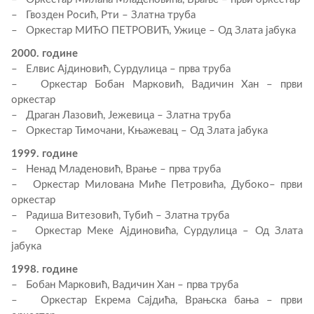
– Гвозден Росић, Рти – Златна труба
– Оркестар МИЋО ПЕТРОВИЋ, Ужице – Од Злата јабука
2000. године
– Елвис Ајдиновић, Сурдулица – прва труба
– Оркестар Бобан Марковић, Вадичин Хан – први
оркестар
– Драган Лазовић, Јежевица – Златна труба
– Оркестар Тимочани, Књажевац – Од Злата јабука
1999. године
– Ненад Младеновић, Врање – прва труба
– Оркестар Милована Миће Петровића, Дубоко– први
оркестар
– Радиша Витезовић, Тубић – Златна труба
– Оркестар Меке Ајдиновића, Сурдулица – Од Злата
јабука
1998. године
– Бобан Марковић, Вадичин Хан – прва труба
– Оркестар Екрема Сајдића, Врањска бања – први