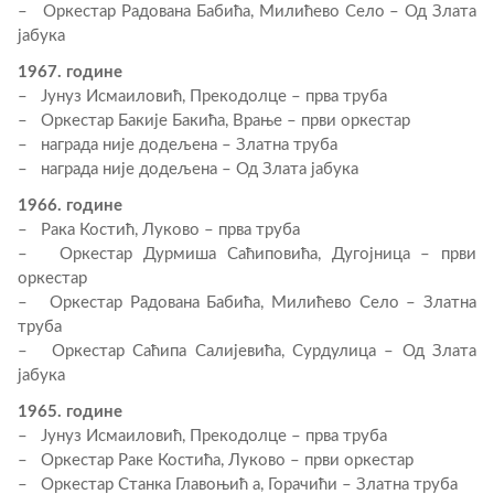
– Оркестар Радована Бабића, Милићево Село – Од Злата
јабука
1967. године
– Јунуз Исмаиловић, Прекодолце – прва труба
– Оркестар Бакије Бакића, Врање – први оркестар
– награда није додељена – Златна труба
– награда није додељена – Од Злата јабука
1966. године
– Рака Костић, Луково – прва труба
– Оркестар Дурмиша Саћиповића, Дугојница – први
оркестар
– Оркестар Радована Бабића, Милићево Село – Златна
труба
– Оркестар Саћипа Салијевића, Сурдулица – Од Злата
јабука
1965. године
– Јунуз Исмаиловић, Прекодолце – прва труба
– Оркестар Раке Костића, Луково – први оркестар
– Оркестар Станка Главоњић а, Горачићи – Златна труба