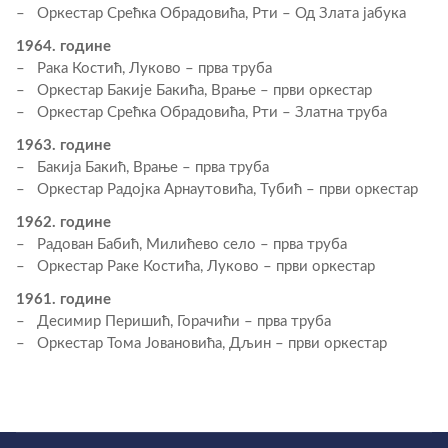
– Оркестар Срећка Обрадовића, Рти – Од Злата јабука
1964. године
– Рака Костић, Луково – прва труба
– Оркестар Бакије Бакића, Врање – први оркестар
– Оркестар Срећка Обрадовића, Рти – Златна труба
1963. године
– Бакија Бакић, Врање – прва труба
– Оркестар Радојка Арнаутовића, Тубић – први оркестар
1962. године
– Радован Бабић, Милићево село – прва труба
– Оркестар Раке Костића, Луково – први оркестар
1961. године
– Десимир Перишић, Горачићи – прва труба
– Оркестар Тома Јовановића, Дљин – први оркестар