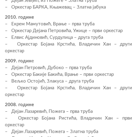
– Дејан Јевђић, из Пожеге – Златна труба
– Оркестар БАРКА, Књажевац – Златна јабука
2010. године
– Екрем Мамутовић, Врање – прва труба
– Оркестар Дејана Петровића, Ужице – први оркестар
– Елвис Ајдиновић, Сурдулица – друга труба
– Оркестар Бојана Крстића, Владичин Хан – други
оркестар
2009. годин
е
– Дејан Петровић, Дубоко – прва труба
– Оркестар Бакије Бакића, Врање – први оркестар
– Вељко Остојић, Злакуса – друга труба
– Оркестар Бојана Крстића, Владичин Хан – други
оркестар
2008. године
– Дејан Лазаревић, Пожега – прва труба
– Оркестар Бојана Ристића, Владичин Хан – први
оркестар
– Дејан Лазаревић, Пожега – Златна труба