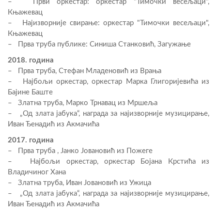
– Први оркестар: оркестар "Тимочки весељаци",
Књажевац
– Најизворније свирање: оркестар "Тимочки весељаци",
Књажевац
– Прва труба публике: Синиша Станковић, Загужање
2018. година
– Прва труба, Стефан Младеновић из Врања
– Најбољи оркестар, оркестар Марка Глигоријевића из
Бајине Баште
– Златна труба, Марко Трнавац из Мршеља
– „Од злата јабука“, награда за најизворније музицирање,
Иван Ђенадић из Акмачића
2017. година
– Прва труба , Јанко Јовановић из Пожеге
– Најбољи оркестар, оркестар Бојана Крстића из
Владичиног Хана
– Златна труба, Иван Јовановић из Ужица
– „Од злата јабука“, награда за најизворније музицирање,
Иван Ђенадић из Акмачића