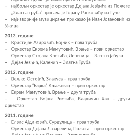
– најбољи оркестар је оркестар Дејана Јевђића из Пожеге
– „Златна труба“ припала је Горану Ранковићу из Гуче
– најизворније музицирање приказао је Иван Јовановић из
Ужица
2013. године
– Кристијан Азировић, Бојник – прва труба
– Оркестар Екрема Мамутовић, Врање – први оркестар
– Оркестар Стојана Крстића, Лепеница – Златна јабука
– Дејан Јевђић, Каленић – Златна Труба
2012. године
– Вељко Остојић, Злакуса – прва труба
– Оркестар “Барка”, Књажевац – први оркестар
– Екрем Мамутовић, Врање – друга труба
– Оркестар Бојана Ристића, Владичин Хан – други
оркестар
2011. године
– Елвис Ајдиновић, Сурдулица – прва труба
– Оркестар Дејана Лазаревича, Пожега – први оркестар