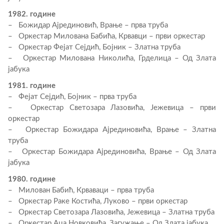
1982. године
– Божидар Ајрединовић, Врање – прва труба
– Оркестар Милована Бабића, Крвавци – први оркестар
– Оркестар Фејат Сејдић, Бојник – Златна труба
– Оркестар Милована Николића, Грделица – Од Злата
јабука
1981. године
– Фејат Сејдић, Бојник – прва труба
– Оркестар Светозара Лазовића, Јежевица – први
оркестар
– Оркестар Божидара Ајрединовића, Врање – Златна
труба
– Оркестар Божидара Ајрединовића, Врање – Од Злата
јабука
1980. године
– Милован Бабић, Крваваци – прва труба
– Оркестар Раке Костића, Луково – први оркестар
– Оркестар Светозара Лазовића, Јежевица – Златна труба
– Оркестар Аца Новковића, Загужање – Од Злата јабука