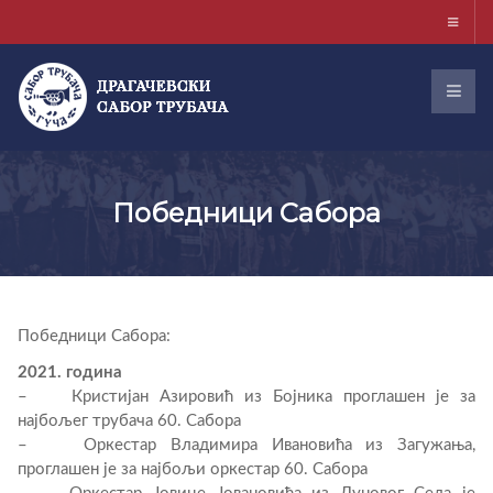
Победници Сабора
Победници Сабора:
2021. година
– Кристијан Азировић из Бојника проглашен је за
најбољег трубача 60. Сабора
– Оркестар Владимира Ивановића из Загужања,
проглашен је за најбољи оркестар 60. Сабора