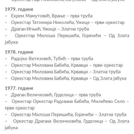
1979. године
– Екрем Мамутовић, Врање – прва труба
– Оркестар Татомира Николића, Ужице – први оркестар
– Драган Игњић, Ужице – Златна труба
– Оркестар Милоша Перишића, Горачићи – Од Злата
јабука
1978. године
– Радојко Витезовић, Тубић – прва труба
– Оркестар Милована Бабића, Крвавци – први оркестар
– Оркестар Милована Бабића, Крвавци – Златна труба
– Оркестар Милована Бабића, Крвавци – Од Злата јабука
1977. године
– Драган Величковић, Грделица – прва труба
– Оркестар Оркестар Радована Бабића, Милићево Село –
први оркестар
– Оркестар Милоша Перишића, Горачићи – Златна труба
– Оркестар Драгана Величковића, Грделица – Од Злата
јабука