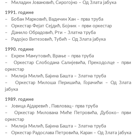
– Миладин Јовановић, Сирогојно – Од Злата јабука
1991. године
– Бобан Марковић, Вадичин Хан – прва труба
– Оркестар Фејат Сејдић, Бојник – први оркестар
– Данило Обрадовић, Рти – Златна труба
– Радојко Витезовић, Тубић – Од Злата јабука
1990. године
– Екрем Мамутовић, Врање – прва труба
– Оркестар Слободана Салијевића, Прекодолце – први
оркестар
– Милија Милић, Бајина Башта – Златна труба
– Оркестар Милоша Перишића, Горачићи – Од Злата
јабука
1989. године
– Јовица Ајдаревић , Павловац– прва труба
– Оркестар Милована Миће Петровића, Дубоко– први
оркестар
– Милија Милић, Бајина Башта – Златна труба
– Оркестар Радослава Петровића, Каран – Од Злата јабука