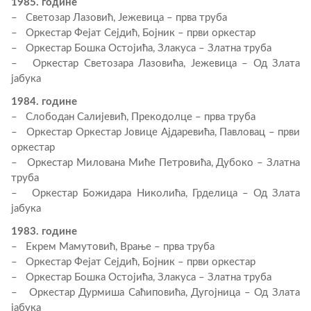
1985. године
– Светозар Лазовић, Јежевица – прва труба
– Оркестар Фејат Сејдић, Бојник – први оркестар
– Оркестар Бошка Остојића, Злакуса – Златна труба
– Оркестар Светозара Лазовића, Јежевица – Од Злата
јабука
1984. године
– Слободан Салијевић, Прекодолце – прва труба
– Оркестар Оркестар Јовице Ајдаревића, Павловац – први
оркестар
– Оркестар Милована Миће Петровића, Дубоко – Златна
труба
– Оркестар Божидара Николића, Грделица – Од Злата
јабука
1983. године
– Екрем Мамутовић, Врање – прва труба
– Оркестар Фејат Сејдић, Бојник – први оркестар
– Оркестар Бошка Остојића, Злакуса – Златна труба
– Оркестар Дурмиша Саћиповића, Дугојница – Од Злата
јабука