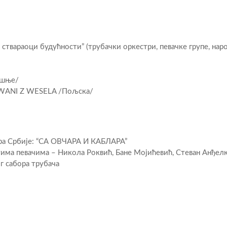
ствараоци будућности” (трубачки оркестри, певачке групе, нар
ошње/
RWАNI Z WЕSELA /Пољска/
ра Србије: “СА ОВЧАРА И КАБЛАРА”
тима певачима – Никола Роквић, Бане Мојићевић, Стеван Анђел
 сабора трубача