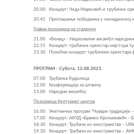
20.00 Концерт: Чеда Марковић и трубачки ор
20.45 Проглашење победника у омладинској 
Г
лавна позорница на стадиону
21.00 «Венац» - Национални ансамбл народних 
22.15 Концерт: трубачки оркестар мајстора тр
23.30 Поноћни концерт трубачких оркестара 
ПРОГРАМ - Субота, 12.08.2023.
07.00 Трубачка будилица
12.00 Конференција за штампу
13.00 Народни вишебој
Позорница Културног центра
16.00 Уметнички програм “Чувари традиције – 
17.00 Концерт: АКУД «Бранко Крсмановић» - Б
18.30 Концерт: Трубачи из иностранства – U
19.30 Концерт: Трубачи из иностранства – А