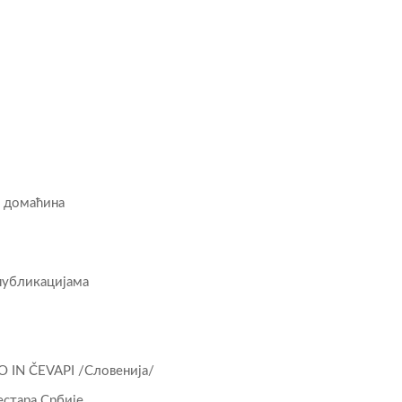
и домаћина
публикацијама
O IN ČEVAPI /Словенија/
стара Србије