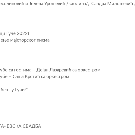
еселиновић и Јелена Урошевић /виолина/, Сандра Милошевић 
ци Гуче 2022)
ње мајсторског писма
убе са гостима – Дејан Лазаревић сa оркестром
рубе – Саша Крстић са оркестром
еат у Гучи?"
РАГАЧЕВСКА СВАДБА