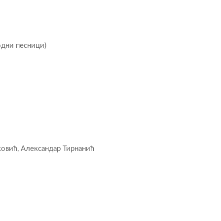
одни песници)
ковић, Александар Тирнанић