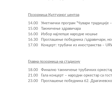
Позорница Културног центра
14.00 Уметнички програм “Чувари традиције – 
15.00 Такмичење здравичара
16.00 Избор најлепше народне ношње
16.30 Проглашење победника /здравичари, н
17.00 Концерт: трубачи из иностранства – U
Главна позорница на стадиону
18.00 Финално такмичење трубачких оркеста
21.00 Гала концерт – народни оркестар са гос
23.00 Проглашење победника 62. Драгачевског